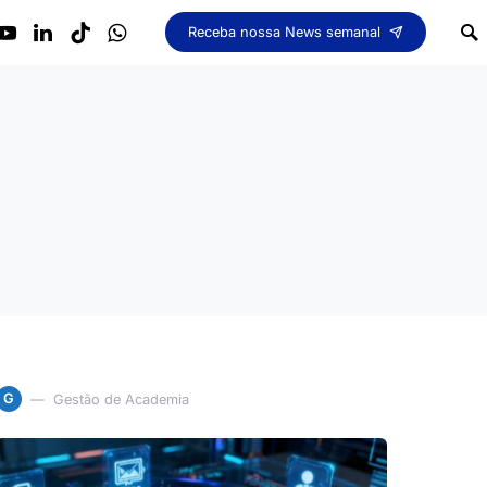
Receba nossa News semanal
G
Gestão de Academia