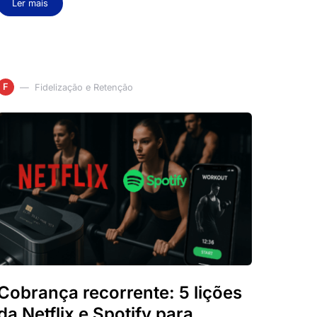
Ler mais
F
Fidelização e Retenção
Cobrança recorrente: 5 lições
da Netflix e Spotify para