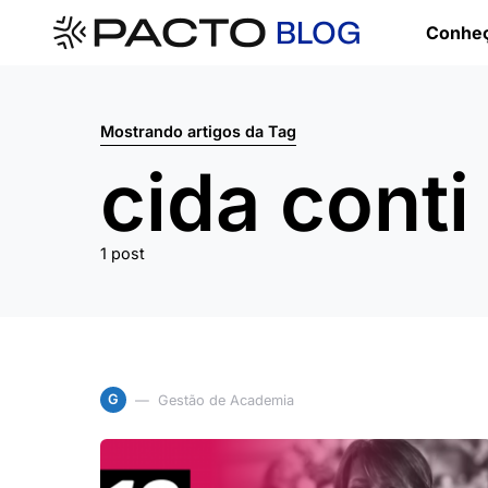
Conheç
Mostrando artigos da Tag
cida conti
1 post
G
Gestão de Academia