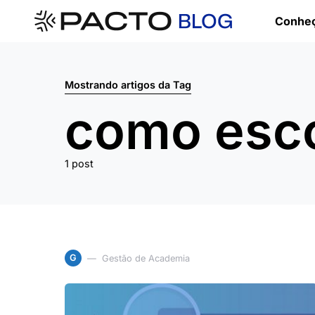
Conheç
Mostrando artigos da Tag
como esc
1 post
G
Gestão de Academia