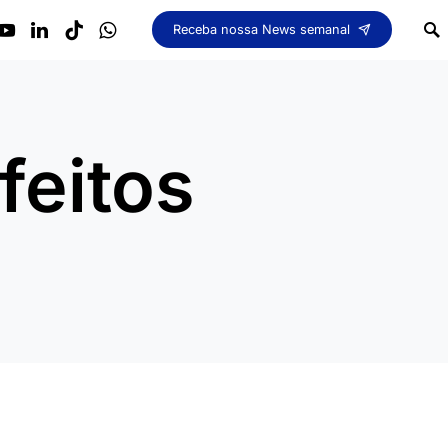
Receba nossa News semanal
feitos