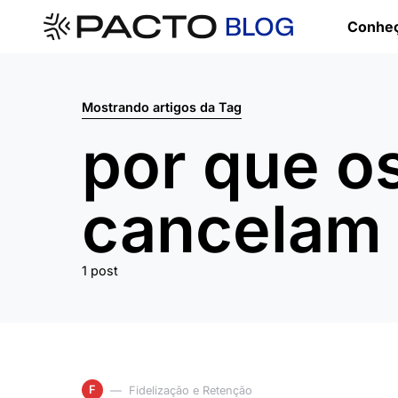
Conheç
Mostrando artigos da Tag
por que os
cancelam
1 post
F
Fidelização e Retenção