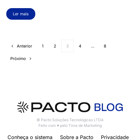
Ler mais
Anterior
1
2
3
4
…
8
Próximo
© Pacto Soluções Tecnológicas LTDA
Feito com ♥ pelo Time de Marketing
Conheça o sistema
Sobre a Pacto
Privacidade