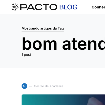
Conheç
Mostrando artigos da Tag
bom atend
1 post
G
Gestão de Academia