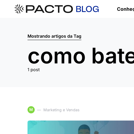
Conheç
Mostrando artigos da Tag
como bate
1 post
M
Marketing e Vendas