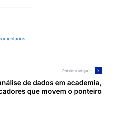
comentários
Próximo artigo —
 análise de dados em academia,
icadores que movem o ponteiro