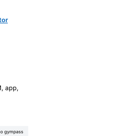
tor
, app,
 ao gympass