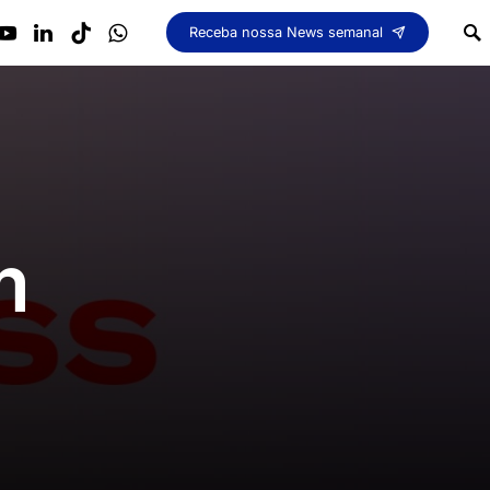
Receba nossa News semanal
m