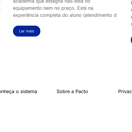
academia que estagna não está no
r
equipamento nem no preço. Está na
o
experiência completa do aluno (atendimento d
Ler mais
nheça o sistema
Sobre a Pacto
Priva