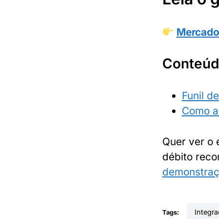
Mercado 
Conteúd
Funil d
Como a
Quer ver o 
débito rec
demonstraç
integr
Tags: