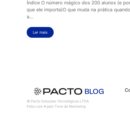
Índice O número mágico dos 200 alunos (e po
que ele importa)O que muda na prática quand
a…
Ler mais
Co
© Pacto Soluções Tecnológicas LTDA
Feito com ♥ pelo Time de Marketing