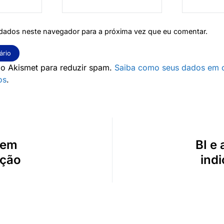
dados neste navegador para a próxima vez que eu comentar.
za o Akismet para reduzir spam.
Saiba como seus dados em 
os
.
 em
BI e
cção
ind