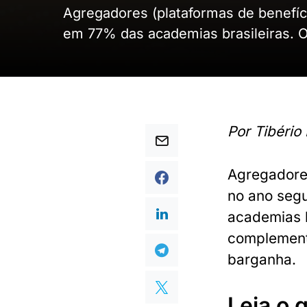
Agregadores (plataformas de benefí
em 77% das academias brasileiras. 
Por Tibéri
Agregadores
no ano seg
academias b
complement
barganha.
Leia o 