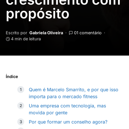
propósito
Escrito por
Gabriela Oliveira
01 comentário
4 min de leitura
Índice
Quem é Marcelo Smarrito, e por que isso
importa para o mercado fitness
Uma empresa com tecnologia, mas
movida por gente
Por que formar um conselho agora?