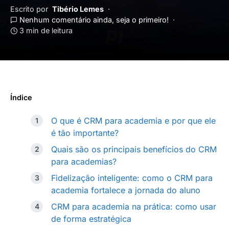
Escrito por
Tibério Lemes
Nenhum comentário ainda, seja o primeiro!
3 min de leitura
Índice
O que é CRM para academia e por que ele
é tão importante?
Quais são os principais benefícios do CRM
para academias?
Fidelização inteligente: como o CRM para
academia fortalece a jornada do aluno
CRM para academia na prática: como usar
de forma estratégica